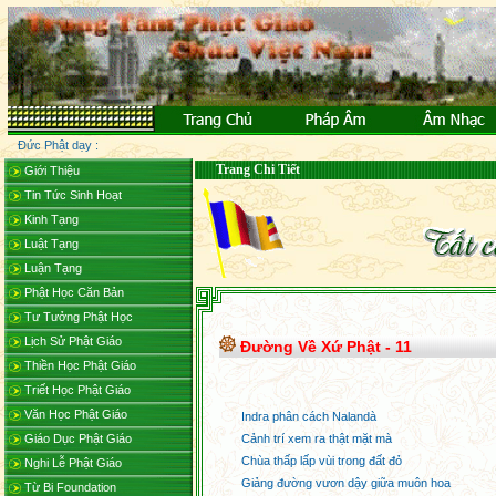
Đức Phật dạy :
Trang Chi Tiết
Giới Thiệu
Tin Tức Sinh Hoạt
Kinh Tạng
Luật Tạng
Luận Tạng
Phật Học Căn Bản
Tư Tưởng Phật Học
Lịch Sử Phật Giáo
Đường Về Xứ Phật - 11
Thiền Học Phật Giáo
Triết Học Phật Giáo
Văn Học Phật Giáo
Indra phân cách Nalandà
Giáo Dục Phật Giáo
Cảnh trí xem ra thật mặt mà
Chùa thấp lấp vùi trong đất đỏ
Nghi Lễ Phật Giáo
Giảng đường vươn dậy giữa muôn hoa
Từ Bi Foundation