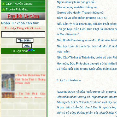
Nghìn năm lịch sử còn ghi dấu
GĐPT Huyền Quang
Xán lạn ngày mai đến chẳng xa
Truyên Phật Giáo
Gương biếc Huyền Trang in bóng cũ,
Ðậm đà vui đón khách phương xa.(T.C)
Nhập Từ khóa cần tìm:
Nếu Lâm-tỳ-ni là Thánh địa, bởi đức Phật giáng 
Xin nhập Tiếng Việt đã có sẳn:
Tôn giả Mục-Kiền-Liên. Ðức Phật đã tán thán hai
là Mục-Kiền-Liên".
Nếu Bồ-đề Ðạo tràng là nơi đức Phật viên thành
Nếu Lộc Uyển là thánh địa, bởi ở đó đức Phật đ
Tin Cập Nhật
ngàn năm.
Nếu Câu-Thi-Na là Thánh địa, bởi ở đó đức Phật 
Hơn nữa, Ðức Phật chưa bao giờ trở lại nhiều l
và nhập Niết-bàn, nhưng Ngài viếng thăm Naland
Tin Tức Phật Giáo Thế
Giới Tuần Thứ 1 Tháng
8 Năm 2026
1. Lịch sử Nalandà
Tin Tức Phật Giáo
Nalanda được nói đến nhiều trong văn chương 
Tuần Thứ 4 Tháng 7
đến thăm thành Vương-xá. Niganthanah-taputta
Năm 2026
Tin Tức Phật Giáo Thế
Nhưng chỉ từ khi Nalanda trở thành một Ðại học
Giới Tuần Thứ 3 Tháng
là giỏi nhất xứ Ấn Ðộ. Vua A Dục là người sáng
7 Năm 2026
tịnh xá và cúng dường phẩm vật tại ngôi tháp Xá-
Thông Báo Đại Lễ Vu