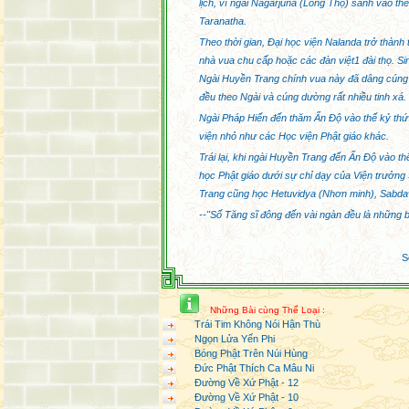
Lan Báo Hiếu Năm 2026
lịch, vì ngài Nagarjuna (Long Thọ) sanh vào thế
Tin Tức Phật Giáo Thế
Taranatha.
Giới Tuần Thứ 1 Tháng
Theo thời gian, Ðại học viện Nalanda trở thành 
7 Năm 2026
Tin Tức Phật Giáo Thế
nhà vua chu cấp hoặc các đàn việt1 đài thọ. Si
Giới Tuần Thứ 4 Tháng
Ngài Huyền Trang chính vua này đã dâng cúng 
6 Năm 2026
đều theo Ngài và cúng dường rất nhiều tinh xá.
Ngài Pháp Hiển đến thăm Ấn Ðộ vào thế kỷ thứ n
Tin Tức Phật Giáo Thế
viện nhỏ như các Học viện Phật giáo khác.
Giới Tuần Thứ 3 Tháng
6 Năm 2026
Trái lại, khi ngài Huyền Trang đến Ấn Ðộ vào t
Tin Tức Phật Giáo Thế
học Phật giáo dưới sự chỉ dạy của Viện trưởng S
Giới Tuần Thứ 2 Tháng
6 Năm 2026
Trang cũng học Hetuvidya (Nhơn minh), Sabdavi
Tin Tức Phật Giáo Thế
--"Số Tăng sĩ đông đến vài ngàn đều là những 
Giới Tuần Thứ 1 Tháng
6 Năm 2026
Tin Tức Phật Giáo Thế
S
Giới Tuần Thứ 4 Tháng
5 Năm 2026
Những Bài cùng Thể Loại :
Trái Tim Không Nói Hận Thù
Ngọn Lửa Yến Phi
Bóng Phật Trên Núi Hùng
Đức Phật Thích Ca Mâu Ni
Đường Về Xứ Phật - 12
Đường Về Xứ Phật - 10