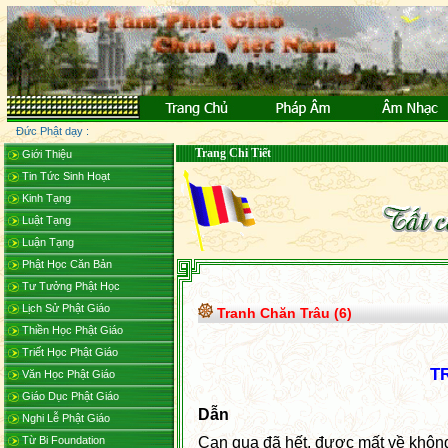
Đức Phật dạy :
Trang Chi Tiết
Giới Thiệu
Tin Tức Sinh Hoạt
Kinh Tạng
Luật Tạng
Luận Tạng
Phật Học Căn Bản
Tư Tưởng Phật Học
Lịch Sử Phật Giáo
Tranh Chăn Trâu (6)
Thiền Học Phật Giáo
Triết Học Phật Giáo
T
Văn Học Phật Giáo
Giáo Dục Phật Giáo
Dẫn
Nghi Lễ Phật Giáo
Từ Bi Foundation
Can qua đã hết, được mất về không