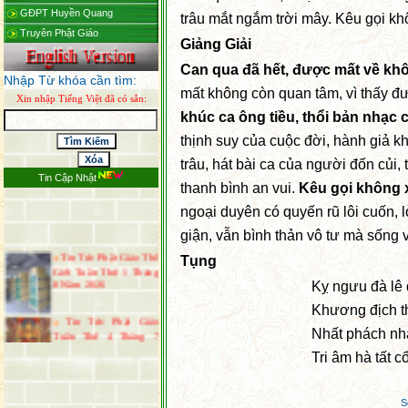
GĐPT Huyền Quang
trâu mắt ngắm trời mây. Kêu gọi k
Truyên Phật Giáo
Giảng Giải
Can qua đã hết, được mất về kh
Nhập Từ khóa cần tìm:
mất không còn quan tâm, vì thấy được
Xin nhập Tiếng Việt đã có sẳn:
khúc ca ông tiều, thổi bản nhạc
thịnh suy của cuộc đời, hành giả 
trâu, hát bài ca của người đốn củi
Tin Cập Nhật
thanh bình an vui.
Kêu gọi không x
ngoại duyên có quyến rũ lôi cuốn,
giận, vẫn bình thản vô tư mà sống 
Tin Tức Phật Giáo Thế
Giới Tuần Thứ 1 Tháng
Tụng
8 Năm 2026
Kỵ ngưu đà lê 
Khương địch t
Tin Tức Phật Giáo
Tuần Thứ 4 Tháng 7
Nhất phách nhấ
Năm 2026
Tin Tức Phật Giáo Thế
Tri âm hà tất c
Giới Tuần Thứ 3 Tháng
7 Năm 2026
Thông Báo Đại Lễ Vu
S
Lan Báo Hiếu Năm 2026