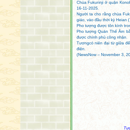
Chùa Fukurinji ở quận Kono
6 Năm 2026
16-11-2025.
Người ta cho rằng chùa Fuku
Tin Tức Phật Giáo Thế
Giới Tuần Thứ 3 Tháng
giáo, vào đầu thời kỳ Heian 
6 Năm 2026
Pho tượng được tôn kính tro
Tin Tức Phật Giáo Thế
Pho tượng Quán Thế Âm bằng
Giới Tuần Thứ 2 Tháng
6 Năm 2026
được chính phủ công nhận.
Tin Tức Phật Giáo Thế
Tượngcó niên đại từ giữa đế
Giới Tuần Thứ 1 Tháng
điện.
6 Năm 2026
Tin Tức Phật Giáo Thế
(NewsNow – November 3, 2
Giới Tuần Thứ 4 Tháng
5 Năm 2026
Tin Tức Phật Giáp Thế
Giới Tuần Thứ 3 Tháng
5 Năm 2026
Tượ