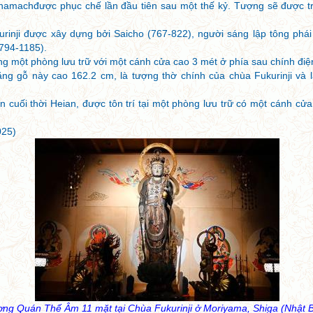
hamachđược phục chế lần đầu tiên sau một thế kỷ. Tượng sẽ được t
rinji được xây dựng bởi Saicho (767-822), người sáng lập tông phái
(794-1185).
ng một phòng lưu trữ với một cánh cửa cao 3 mét ở phía sau chính điệ
 gỗ này cao 162.2 cm, là tượng thờ chính của chùa Fukurinji và l
n cuối thời Heian, được tôn trí tại một phòng lưu trữ có một cánh cử
025)
ng Quán Thế Âm 11 mặt tại Chùa Fukurinji ở Moriyama, Shiga (Nhật 