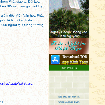
hóm Phật giáo tại Đài Loan -
Leo XIV và tham gia một loạt
à giám đốc Viện Văn hóa Phật
uốc tế là một vinh dự.
0,000 người tại Quảng trường
Kinh Pháp Cú
tra Astate’ tại Vatican
Nếu thấy bậc hiền trí,
Chỉ lối và khiển trách,
Như chỉ chỗ chôn vàng,
11.