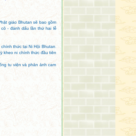
Không gió nào lay động,
Cũng vậy, giữa khen chê,
Người trí không dao động.
Phật giáo Bhutan sẽ bao gồm
Như hồ nước sâu thẳm,
 cô - đánh dấu lần thứ hai lễ
Trong sáng, không khuấy đục,
Cũng vậy, nghe chánh pháp,
Người trí hưởng tịnh lạc.
chính thức tại Ni Hội Bhutan.
Người hiền bỏ tất cả,
tỳ kheo ni chính thức đầu tiên
Người lành không bàn dục,
Dầu cảm thọ lạc, khổ ,
sống tu viện và phản ảnh cam
Bậc trí không vui buồn.
Không vì mình, vì người,
Không cầu được con cái,
Không tài sản quốc độ,
Không cầu mình thành tựu,
Với việc làm phi pháp,
Vị ấy thật trì giới,
Có trí tuệ đúng pháp.
Ít người giữa nhân loại,
Đến được bờ bên kia,