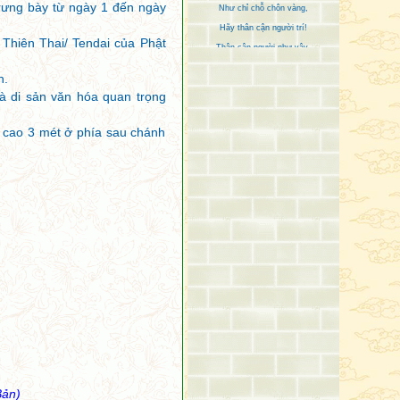
Hãy thân cận người trí!
rưng bày từ ngày 1 đến ngày
Thân cận người như vậy,
 Thiên Thai/ Tendai của Phật
Chỉ tốt hơn, không xấu
Những người hay khuyên dạy,
n.
Ngăn người khác làm ác,
à di sản văn hóa quan trọng
Được người hiền kính yêu,
Bị người ác không thích.
a cao 3 mét ở phía sau chánh
Chớ thân với bạn ác,
Chớ thân kẻ tiểu nhân,
Hãy thân người bạn lành,
Hãy thân bậc thượng nhân.
Pháp hỷ đem an lạc,
Với tâm tư thuần định,
Người trí thường hoan hỷ,
Với pháp bậc Thánh thuyết.
Người trị thủy dẫn nước,
Kẻ làm tên nắn tên,
Người thợ mộc uốn gỗ,
Bậc trí nhiếp tự thân.
Như đá tảng kiên cố,
Bản)