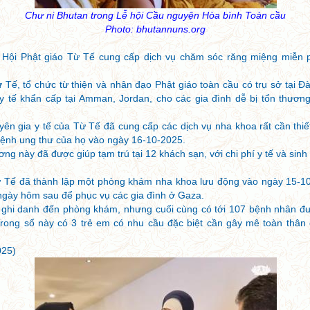
Chư ni Bhutan trong Lễ hội Cầu nguyện Hòa bình Toàn cầu
Photo: bhutannuns.org
Hội Phật giáo Từ Tế cung cấp dịch vụ chăm sóc răng miệng miễn ph
 Tế, tổ chức từ thiện và nhân đạo Phật giáo toàn cầu có trụ sở tại Đ
y tế khẩn cấp tại Amman, Jordan, cho các gia đình dễ bị tổn thương
yên gia y tế của Từ Tế đã cung cấp các dịch vụ nha khoa rất cần thiế
bệnh ung thư của họ vào ngày 16-10-2025.
ng này đã được giúp tạm trú tại 12 khách sạn, với chi phí y tế và sinh 
 Tế đã thành lập một phòng khám nha khoa lưu động vào ngày 15-10,
ngày hôm sau để phục vụ các gia đình ở Gaza.
ghi danh đến phòng khám, nhưng cuối cùng có tới 107 bệnh nhân được
 Trong số này có 3 trẻ em có nhu cầu đặc biệt cần gây mê toàn thân
025)