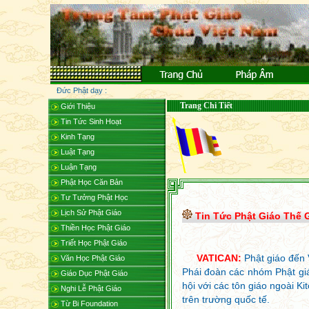
Đức Phật dạy :
Trang Chi Tiết
Giới Thiệu
Tin Tức Sinh Hoạt
Kinh Tạng
Luật Tạng
Luận Tạng
Phật Học Căn Bản
Tư Tưởng Phật Học
Lịch Sử Phật Giáo
Tin Tức Phật Giáo Thế 
Thiền Học Phật Giáo
Triết Học Phật Giáo
VATICAN:
Phật giáo đến 
Văn Học Phật Giáo
Phái đoàn các nhóm Phật giá
Giáo Dục Phật Giáo
hội với các tôn giáo ngoài Ki
Nghi Lễ Phật Giáo
trên trường quốc tế.
Từ Bi Foundation