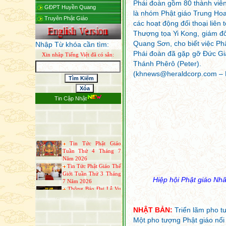
Phái đoàn gồm 80 thành viên
GĐPT Huyền Quang
là nhóm Phật giáo Trung Hoa
Truyên Phật Giáo
các hoạt động đối thoại liên t
Thượng tọa Yi Kong, giám đố
Quang Sơn, cho biết việc Ph
Nhập Từ khóa cần tìm:
Phái đoàn đã gặp gỡ Đức Giá
Xin nhập Tiếng Việt đã có sẳn:
Thánh Phêrô (Peter).
(khnews@heraldcorp.com – 
Tin Cập Nhật
Tin Tức Phật Giáo
Tuần Thứ 4 Tháng 7
Năm 2026
Tin Tức Phật Giáo Thế
Giới Tuần Thứ 3 Tháng
7 Năm 2026
Thông Báo Đại Lễ Vu
Hiệp hội Phật giáo Nhâ
Lan Báo Hiếu Năm 2026
Tin Tức Phật Giáo Thế
Giới Tuần Thứ 1 Tháng
7 Năm 2026
NHẬT BẢN:
Triển lãm pho tư
Tin Tức Phật Giáo Thế
Một pho tượng Phật giáo nổi 
Giới Tuần Thứ 4 Tháng