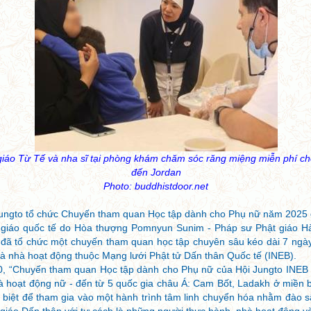
giáo Từ Tế và nha sĩ tại phòng khám chăm sóc răng miệng miễn phí cho
đến Jordan
Photo: buddhistdoor.net
Jungto tổ chức Chuyến tham quan Học tập dành cho Phụ nữ năm 2025 
 giáo quốc tế do Hòa thượng Pomnyun Sunim - Pháp sư Phật giáo H
, đã tổ chức một chuyến tham quan học tập chuyên sâu kéo dài 7 ngà
và nhà hoạt động thuộc Mạng lưới Phật tử Dấn thân Quốc tế (INEB).
10, “Chuyến tham quan Học tập dành cho Phụ nữ của Hội Jungto INE
hà hoạt động nữ - đến từ 5 quốc gia châu Á: Cam Bốt, Ladakh ở miền 
 biệt để tham gia vào một hành trình tâm linh chuyển hóa nhằm đào sâ