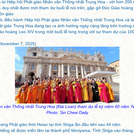
 từ Hiệp hội Phật giáo Nhân văn Thống nhất Trung Hoa - với hơn 200 n
 duy nhất được mời tham dự buổi lễ nói trên, gặp gỡ Đức Giáo hoàng 
ôn giáo.
c điều hành Hiệp hội Phật giáo Nhân văn Thống nhất Trung Hoa và l
ật giáo Trung Hoa đang tạo ra ảnh hưởng ngày càng tăng trên trường q
o hoàng Leo XIV trong một buổi lễ long trọng với sự tham dự của 10
November 7, 2025)
n văn Thống nhất Trung Hoa (Đài Loan) tham dự lễ kỷ niệm 60 năm ‘Nos
Photo: Sin Chew Daily
ợng Phật giáo thời Heian tại tỉnh Shiga lần đầu tiên sau 44 năm
tiếng sẽ được triển lãm tại thành phố Moriyama, Tỉnh Shiga vào tháng 