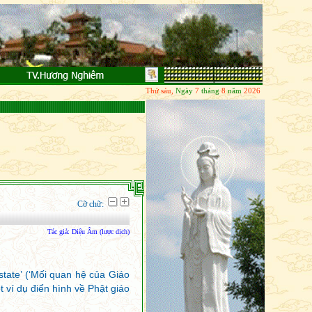
g lai không ước vọng; Quá khứ đã đoạn diệt, Tương lai thì chưa đến; Chỉ có pháp hiện tại, 
Thứ sáu,
Ngày
7
tháng
8
năm
2026
Cỡ chữ:
Tác giả:
Diệu Âm (lược dịch)
tate’ (‘Mối quan hệ của Giáo
t ví dụ điển hình về Phật giáo