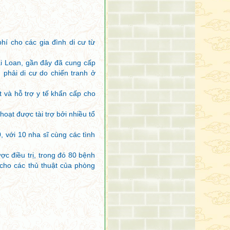
Còn số người còn lại
Xuôi ngược chạy bbờ này.
Nhữngg ai hành trì pháp,
Theeo chánh pháp khéo dạy,
í cho các gia đình di cư từ
Sẽ đến bờ bên kia,
Vượt ma lực khó thoát.
ài Loan, gần đây đã cung cấp
 phải di cư do chiến tranh ở
Kẻ trí bỏ pháp đen,
Tu tập theo pháp trắng,
t và hỗ trợ y tế khẩn cấp cho
Bỏ nhà sống không nhà,
Sống viễn ly khó lạc.
hoạt được tài trợ bởi nhiều tổ
Hãy cầu vui niết bàn,
Bỏ dục, không sở hữu,
 với 10 nha sĩ cùng các tình
Kẻ trí tự rữa sạch,
Cấu uế từ nội tâm.
 điều trị, trong đó 80 bệnh
 cho các thủ thuật của phòng
Những ai với chánh tâm,
Khéo tu tập giác chi,
Từ bỏ mọi ái nhiễm,
Hoan hỷ không chấp thủ,
Không lậu hoặc sáng chói,
Sống tịch tịnh ở đời.