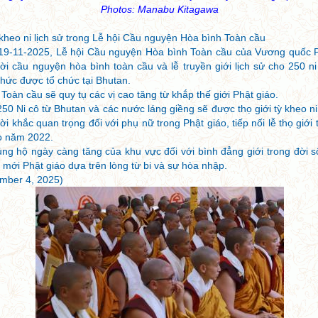
Photos: Manabu Kitagawa
kheo ni lịch sử trong Lễ hội Cầu nguyện Hòa bình Toàn cầu
 19-11-2025, Lễ hội Cầu nguyện Hòa bình Toàn cầu của Vương quốc 
ời cầu nguyện hòa bình toàn cầu và lễ truyền giới lịch sử cho 250 ni
 thức được tổ chức tại Bhutan.
oàn cầu sẽ quy tụ các vị cao tăng từ khắp thế giới Phật giáo.
0 Ni cô từ Bhutan và các nước láng giềng sẽ được thọ giới tỳ kheo ni 
 khắc quan trọng đối với phụ nữ trong Phật giáo, tiếp nối lễ thọ giới 
ào năm 2022.
g hộ ngày càng tăng của khu vực đối với bình đẳng giới trong đời 
i mới Phật giáo dựa trên lòng từ bi và sự hòa nhập.
mber 4, 2025)