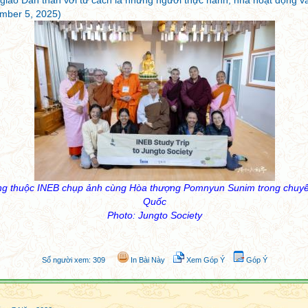
 giáo Dấn thân với tư cách là những người thực hành, nhà hoạt động v
mber 5, 2025)
ộng thuộc INEB chụp ảnh cùng Hòa thượng Pomnyun Sunim trong chuyế
Quốc
Photo: Jungto Society
Số người xem:
309
In Bài Này
Xem Góp Ý
Góp Ý