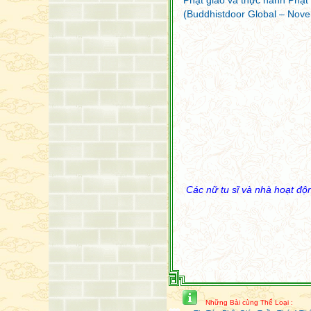
Phật giáo và thực hành Phật
(Buddhistdoor Global – Nove
Các nữ tu sĩ và nhà hoạt đ
Những Bài cùng Thể Loại :