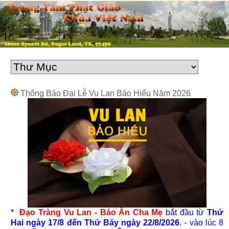
Thông Báo Đại Lễ Vu Lan Báo Hiếu Năm 2026
*
Đạo Tràng Vu Lan - Báo Ân Cha Mẹ
bắt đầu từ
Thứ
Hai ngày 17/8 đến Thứ Bảy ngày 22/8/2026
. - vào lúc 8