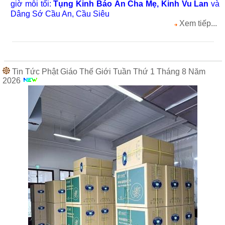
giờ mỗi tối:
Tụng Kinh Báo Ân Cha Mẹ, Kinh Vu Lan
và
Dâng Sớ Cầu An, Cầu Siêu
Xem tiếp...
Tin Tức Phật Giáo Thế Giới Tuần Thứ 1 Tháng 8 Năm
2026