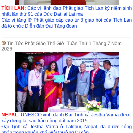
TÍCH LAN:
Các vị lãnh đạo Phật giáo Tích Lan kỷ niệm sinh
nhật lần thứ 91 của Đức Đạt lai Lạt ma
Các vị tăng lữ Phật giáo cấp cao từ 3 giáo hội của Tích Lan
đã tổ chức Diễn đàn Đại Tăng đoàn
Tin Tức Phật Giáo Thế Giới Tuần Thứ 1 Tháng 7 Năm
2026
NEPAL:
UNESCO vinh danh Đại Tịnh xá Jestha Varna được
xây dựng lại sau trận động đất năm 2015
Đại Tịnh xá Jestha Varna ở Lalitpur, Nepal, đã được công
nhận trong khuôn khổ Giải thưởng Di sản