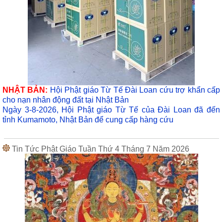
NHẬT BẢN:
Hội Phật giáo Từ Tế Đài Loan cứu trợ khẩn cấp
cho nạn nhân động đất tại Nhật Bản
Ngày 3-8-2026, Hội Phật giáo Từ Tế của Đài Loan đã đến
tỉnh Kumamoto, Nhật Bản để cung cấp hàng cứu
Tin Tức Phật Giáo Tuần Thứ 4 Tháng 7 Năm 2026